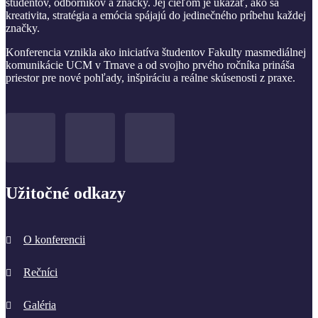
študentov, odborníkov a značky. Jej cieľom je ukázať, ako sa
kreativita, stratégia a emócia spájajú do jedinečného príbehu každej
značky.
Konferencia vznikla ako iniciatíva študentov Fakulty masmediálnej
komunikácie UCM v Trnave a od svojho prvého ročníka prináša
priestor pre nové pohľady, inšpiráciu a reálne skúsenosti z praxe.
Užitočné odkazy
O konferencii
Rečníci
Galéria