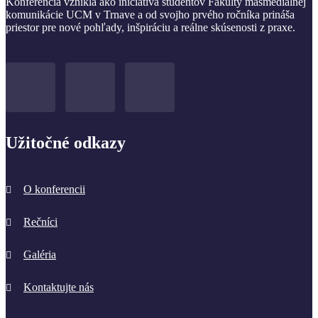
Konferencia vznikla ako iniciatíva študentov Fakulty masmediálnej
komunikácie UCM v Trnave a od svojho prvého ročníka prináša
priestor pre nové pohľady, inšpiráciu a reálne skúsenosti z praxe.
Užitočné odkazy
O konferencii
Rečníci
Galéria
Kontaktujte nás